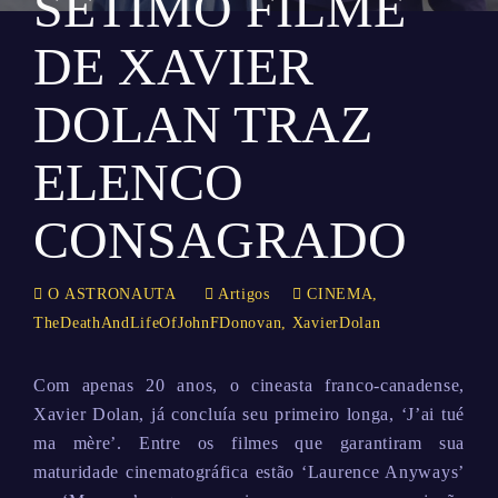
SÉTIMO FILME
DE XAVIER
DOLAN TRAZ
ELENCO
CONSAGRADO
O ASTRONAUTA
Artigos
CINEMA
,
TheDeathAndLifeOfJohnFDonovan
,
XavierDolan
Com apenas 20 anos, o cineasta franco-canadense,
Xavier Dolan, já concluía seu primeiro longa, ‘J’ai tué
ma mère’. Entre os filmes que garantiram sua
maturidade cinematográfica estão ‘Laurence Anyways’